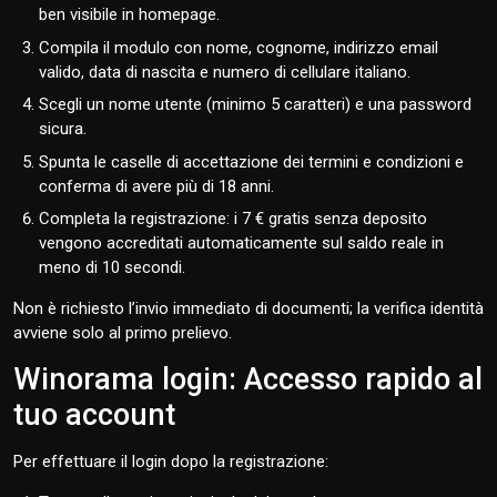
ben visibile in homepage.
Compila il modulo con nome, cognome, indirizzo email
valido, data di nascita e numero di cellulare italiano.
Scegli un nome utente (minimo 5 caratteri) e una password
sicura.
Spunta le caselle di accettazione dei termini e condizioni e
conferma di avere più di 18 anni.
Completa la registrazione: i 7 € gratis senza deposito
vengono accreditati automaticamente sul saldo reale in
meno di 10 secondi.
Non è richiesto l’invio immediato di documenti; la verifica identità
avviene solo al primo prelievo.
Winorama login: Accesso rapido al
tuo account
Per effettuare il login dopo la registrazione: