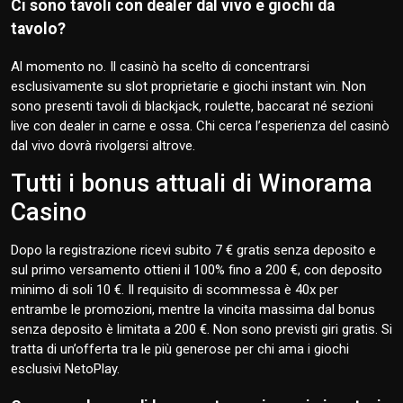
Ci sono tavoli con dealer dal vivo e giochi da
tavolo?
Al momento no. Il casinò ha scelto di concentrarsi
esclusivamente su slot proprietarie e giochi instant win. Non
sono presenti tavoli di blackjack, roulette, baccarat né sezioni
live con dealer in carne e ossa. Chi cerca l’esperienza del casinò
dal vivo dovrà rivolgersi altrove.
Tutti i bonus attuali di Winorama
Casino
Dopo la registrazione ricevi subito 7 € gratis senza deposito e
sul primo versamento ottieni il 100% fino a 200 €, con deposito
minimo di soli 10 €. Il requisito di scommessa è 40x per
entrambe le promozioni, mentre la vincita massima dal bonus
senza deposito è limitata a 200 €. Non sono previsti giri gratis. Si
tratta di un’offerta tra le più generose per chi ama i giochi
esclusivi NetoPlay.