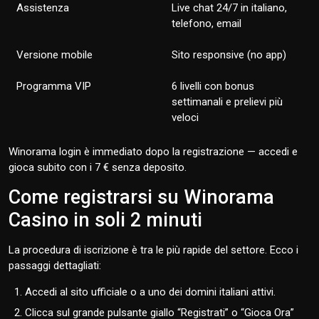
Assistenza
Live chat 24/7 in italiano,
telefono, email
Versione mobile
Sito responsive (no app)
Programma VIP
6 livelli con bonus
settimanali e prelievi più
veloci
Winorama login è immediato dopo la registrazione — accedi e
gioca subito con i 7 € senza deposito.
Come registrarsi su Winorama
Casino in soli 2 minuti
La procedura di iscrizione è tra le più rapide del settore. Ecco i
passaggi dettagliati:
Accedi al sito ufficiale o a uno dei domini italiani attivi.
Clicca sul grande pulsante giallo “Registrati” o “Gioca Ora”