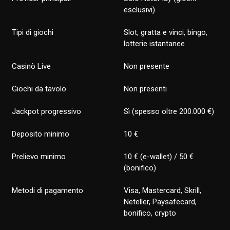
esclusivi)
Tipi di giochi
Slot, gratta e vinci, bingo,
lotterie istantanee
Casinò Live
Non presente
Giochi da tavolo
Non presenti
Jackpot progressivo
Sì (spesso oltre 200.000 €)
Deposito minimo
10 €
Prelievo minimo
10 € (e-wallet) / 50 €
(bonifico)
Metodi di pagamento
Visa, Mastercard, Skrill,
Neteller, Paysafecard,
bonifico, crypto