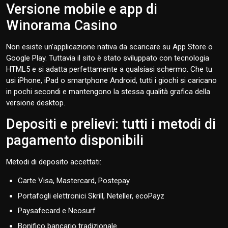
Versione mobile e app di
Winorama Casino
Non esiste un’applicazione nativa da scaricare su App Store o
Google Play. Tuttavia il sito è stato sviluppato con tecnologia
HTML5 e si adatta perfettamente a qualsiasi schermo. Che tu
usi iPhone, iPad o smartphone Android, tutti i giochi si caricano
in pochi secondi e mantengono la stessa qualità grafica della
versione desktop.
Depositi e prelievi: tutti i metodi di
pagamento disponibili
Metodi di deposito accettati:
Carte Visa, Mastercard, Postepay
Portafogli elettronici Skrill, Neteller, ecoPayz
Paysafecard e Neosurf
Bonifico bancario tradizionale